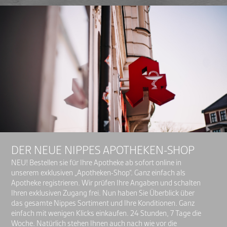
DER NEUE NIPPES APOTHEKEN-SHOP
NEU! Bestellen sie für Ihre Apotheke ab sofort online in
unserem exklusiven „Apotheken-Shop“. Ganz einfach als
Apotheke registrieren. Wir prüfen Ihre Angaben und schalten
Ihren exklusiven Zugang frei. Nun haben Sie Überblick über
das gesamte Nippes Sortiment und Ihre Konditionen. Ganz
einfach mit wenigen Klicks einkaufen. 24 Stunden, 7 Tage die
Woche. Natürlich stehen Ihnen auch nach wie vor die