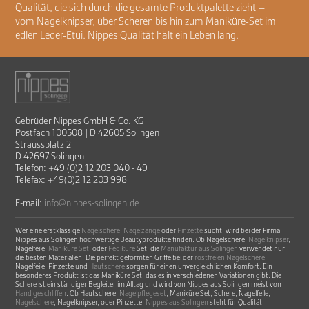
Qualität, die sich durch die gesamte Produktpalette zieht –
vom Nagelknipser, über Scheren bis hin zum Maniküre-Set im
edlen Leder-Etui. Nippes Qualität hält ein Leben lang.
Gebrüder Nippes GmbH & Co. KG
Postfach 100508 | D 42605 Solingen
Straussplatz 2
D 42697 Solingen
Telefon: +49 (0)2 12 203 040 - 49
Telefax: +49(0)2 12 203 998
E-mail:
info@nippes-solingen.de
Wer eine erstklassige
Nagelschere
,
Nagelzange
oder
Pinzette
sucht, wird bei der Firma
Nippes aus Solingen hochwertige Beautyprodukte finden. Ob Nagelschere,
Nagelknipser
,
Nagelfeile,
Maniküre Set
, oder
Pediküre
Set, die
Manufaktur aus Solingen
verwendet nur
die besten Materialien. Die perfekt geformten Griffe bei der
rostfreien Nagelschere
,
Nagelfeile, Pinzette und
Hautschere
sorgen für einen unvergleichlichen Komfort. Ein
besonderes Produkt ist das Maniküre Set, das es in verschiedenen Variationen gibt. Die
Schere ist ein ständiger Begleiter im Alltag und wird von Nippes aus Solingen meist von
Hand geschliffen
. Ob Hautschere,
Nagelpflegeset
, Maniküre Set, Schere, Nagelfeile,
Nagelschere
, Nagelknipser, oder Pinzette,
Nippes aus Solingen
steht für Qualität.